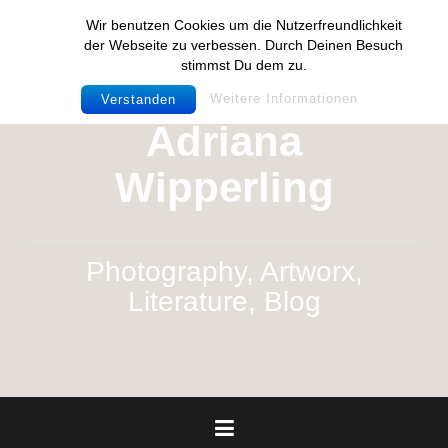
Zum
Wir benutzen Cookies um die Nutzerfreundlichkeit
Inhalt
der Webseite zu verbessen. Durch Deinen Besuch
springen
stimmst Du dem zu.
Weitere Informationen
Verstanden
Adriana
Wipperling
Photography, Artworx,
Literature, Blog