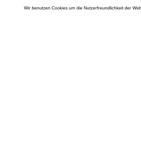
Zum
Wir benutzen Cookies um die Nutzerfreundlichkeit der We
Inhalt
springen
P
ÜBER MICH
ERLEBT