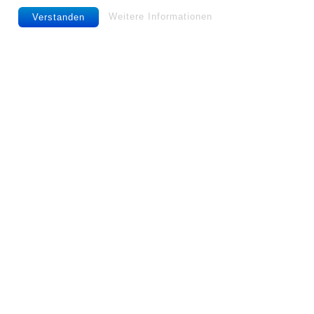
Weitere Informationen
Verstanden
g
og
CREATED
GEDRUCKT