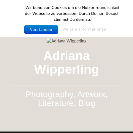
Zum
Wir benutzen Cookies um die Nutzerfreundlichkeit
Inhalt
der Webseite zu verbessen. Durch Deinen Besuch
springen
stimmst Du dem zu.
Weitere Informationen
Verstanden
Adriana
Wipperling
Photography, Artworx,
Literature, Blog