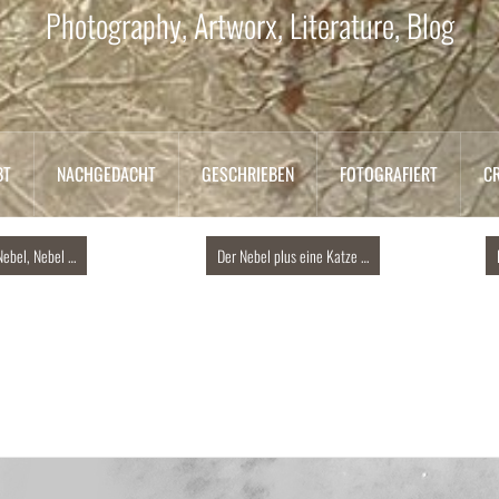
Photography, Artworx, Literature, Blog
BT
NACHGEDACHT
GESCHRIEBEN
FOTOGRAFIERT
C
Nebel, Nebel …
Der Nebel plus eine Katze …