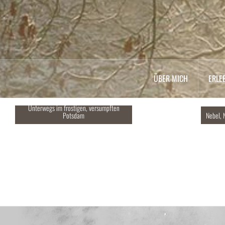
ÜBER MICH
ERLE
Unterwegs im frostigen, versumpften
Potsdam
Nebel, 