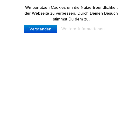
Zum
Wir benutzen Cookies um die Nutzerfreundlichkeit
Inhalt
der Webseite zu verbessen. Durch Deinen Besuch
springen
stimmst Du dem zu.
Weitere Informationen
Verstanden
Adriana
Wipperling
Photography, Artworx, Literature,
Blog